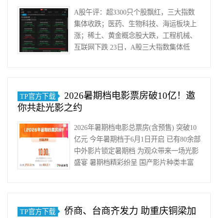
A股午评：超3300只个股飘红，三大指数
集体收跌；医药、生物科技、海运板块上
涨；稀土、黄金概念股大跌，工程机械、
互联网下跌 23日，A股三大指数集体低
开，沪指盘中多次翻红，午……
2026暑期档电影票房破10亿！邀
TP官方下载
你共赴光影之约
2026年暑期档电影总票房(含预售) 突破10
亿元 今年暑期档于6月1日开启 已有80余部
中外影片锁定暑期档 为观众带来一场光影
盛宴 暑期档精彩纷呈 国产影片种类丰富
国产影片方面，多部新……
侨商、台商齐发力 助重庆铜梁加
TP官方下载