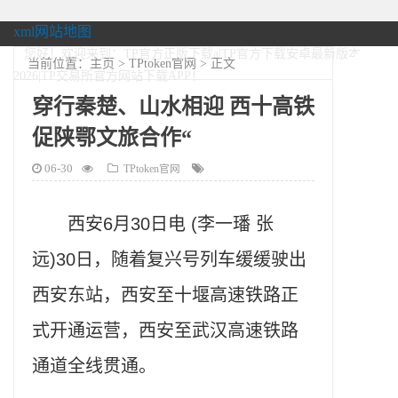
xml网站地图
您好！欢迎来到：TP官方正版下载a|TP官方下载安卓最新版本
当前位置：
主页
>
TPtoken官网
> 正文
2026|TP交易所官方网站下载APP！
穿行秦楚、山水相迎 西十高铁
促陕鄂文旅合作“
06-30
TPtoken官网
西安6月30日电 (李一璠 张
远)30日，随着复兴号列车缓缓驶出
西安东站，西安至十堰高速铁路正
式开通运营，西安至武汉高速铁路
通道全线贯通。