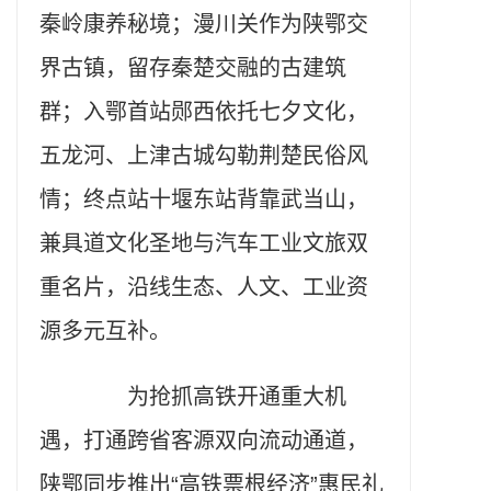
秦岭康养秘境；漫川关作为陕鄂交
界古镇，留存秦楚交融的古建筑
群；入鄂首站郧西依托七夕文化，
五龙河、上津古城勾勒荆楚民俗风
情；终点站十堰东站背靠武当山，
兼具道文化圣地与汽车工业文旅双
重名片，沿线生态、人文、工业资
源多元互补。
为抢抓高铁开通重大机
遇，打通跨省客源双向流动通道，
陕鄂同步推出“高铁票根经济”惠民礼