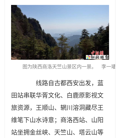
图为陕西商洛天竺山景区内一景。 李一璠 摄
线路自古都西安出发，蓝
田站串联华胥文化、白鹿原影视文
旅资源，王顺山、辋川溶洞藏尽王
维笔下山水诗意；商洛西站、山阳
站坐拥金丝峡、天竺山、塔云山等