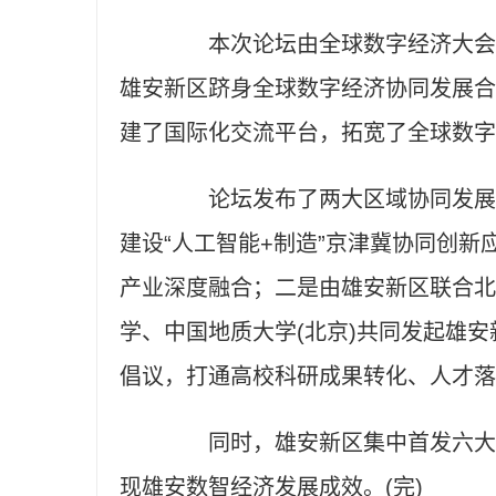
本次论坛由全球数字经济大会组
雄安新区跻身全球数字经济协同发展合
建了国际化交流平台，拓宽了全球数字
论坛发布了两大区域协同发展倡
建设“人工智能+制造”京津冀协同创新
产业深度融合；二是由雄安新区联合北
学、中国地质大学(北京)共同发起雄
倡议，打通高校科研成果转化、人才落
同时，雄安新区集中首发六大数
现雄安数智经济发展成效。(完)