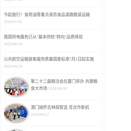
今起施行！食用油等重点液态食品道路散装运输
2026/07/01
我国供电服务已从“基本供给”转向“品质体验
2026/06/30
公共航空运输旅客服务质量国家标准7月1日起实施
2026/06/29
第二十二届粮洽会在厦门举办 共建粮
食大市场
2026/06/28
澳门闽侨吉林探智造 觅合作新机
2026/06/27