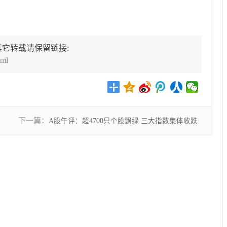
，其它转载请保留链接:
tml
下一篇：
A股午评：超4700只个股飘绿 三大指数集体收跌