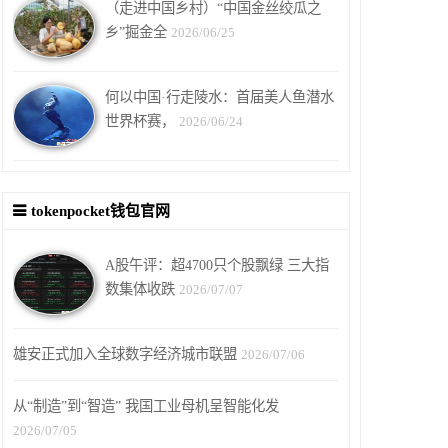
（走进中国乡村）“中国金丝绞瓜之
乡”掘金全
2026/06/25
何以中国·行走陵水：首届美人鱼潜水
世界杯赛，
2026/06/24
tokenpocket钱包官网
A股午评：超4700只个股飘绿 三大指
数集体收跌
2026/07/07
雄安正式加入全球数字经济城市联盟
2026/07/06
从“制造”到“智造” 我国工业母机呈智能化发
2026/07/05