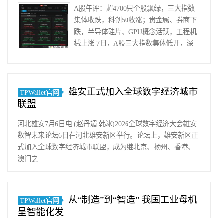
A股午评：超4700只个股飘绿，三大指数
集体收跌，科创50收涨；贵金属、券商下
跌，半导体硅片、GPU概念活跃，工程机
械上涨 7日，A股三大指数集体低开，深
指、创业板指盘中一度翻红。……
雄安正式加入全球数字经济城市
TPWallet官网
联盟
河北雄安7月6日电 (赵丹媚 韩冰)2026全球数字经济大会雄安
数智未来论坛6日在河北雄安新区举行。论坛上，雄安新区正
式加入全球数字经济城市联盟，成为继北京、扬州、香港、
澳门之……
从“制造”到“智造” 我国工业母机
TPWallet官网
呈智能化发