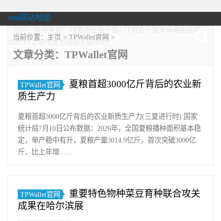
xml网站地图
您好！欢迎来到：TP官方正版下载a|TP官方下载安卓最新版本
当前位置：
主页
>
TPWallet官网
>
2026|TP交易所官方网站下载APP！
文章分类：TPWallet官网
夏粮首超3000亿斤背后的农业新
TPWallet官网
质生产力
夏粮首超3000亿斤背后的农业新质生产力(三夏进行时) 国家
统计局7月10日公布数据：2026年，全国夏粮播种面积基本稳
定，单产稳中有升，夏粮产量3014.9亿斤，首次突破3000亿
斤，比上年增……
重要特色物种菜豆育种联合攻关
TPWallet官网
成果在哈尔滨展