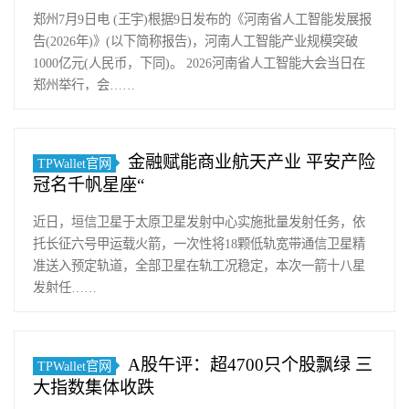
郑州7月9日电 (王宇)根据9日发布的《河南省人工智能发展报
告(2026年)》(以下简称报告)，河南人工智能产业规模突破
1000亿元(人民币，下同)。 2026河南省人工智能大会当日在
郑州举行，会……
金融赋能商业航天产业 平安产险
TPWallet官网
冠名千帆星座“
近日，垣信卫星于太原卫星发射中心实施批量发射任务，依
托长征六号甲运载火箭，一次性将18颗低轨宽带通信卫星精
准送入预定轨道，全部卫星在轨工况稳定，本次一箭十八星
发射任……
A股午评：超4700只个股飘绿 三
TPWallet官网
大指数集体收跌