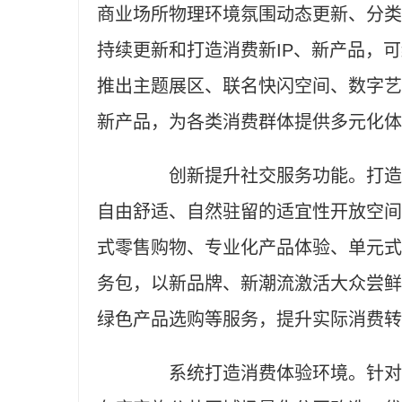
商业场所物理环境氛围动态更新、分类
持续更新和打造消费新IP、新产品，
推出主题展区、联名快闪空间、数字艺
新产品，为各类消费群体提供多元化体
创新提升社交服务功能。打造兼
自由舒适、自然驻留的适宜性开放空间
式零售购物、专业化产品体验、单元式
务包，以新品牌、新潮流激活大众尝鲜
绿色产品选购等服务，提升实际消费转
系统打造消费体验环境。针对各