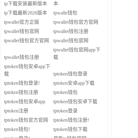
tp下载安装最新版本
本
tp下载最新2026版本
tpwalle钱包
tpwallet官方正版
tpwallet钱包官方官网
tpwallet钱包官网
tpwallet钱包注册
tpwallet钱包官方官网
tpwallet钱包官网
tpwallet钱包官网app下
tpwallet钱包注册
载
tptoken钱包安卓app下
载
tptoken钱包登录
tptoken钱包登录!
tptoken安卓app下载
tptoken钱包注册
tptoken钱包
tptoken钱包安卓app
tptoken钱包安卓下载
tptoken注册
tptoken登录
tptoken钱包官方官网
tptoken钱包注册!
tptoken钱包!
tptoken钱包下载