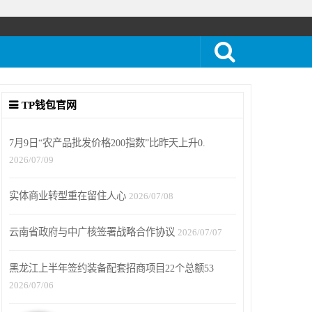
TP钱包官网
7月9日“农产品批发价格200指数”比昨天上升0.
2026/07/09
实体商业转型重在留住人心
2026/07/08
云南省政府与中广核签署战略合作协议
2026/07/07
黑龙江上半年签约装备配套招商项目22个总额53
2026/07/06