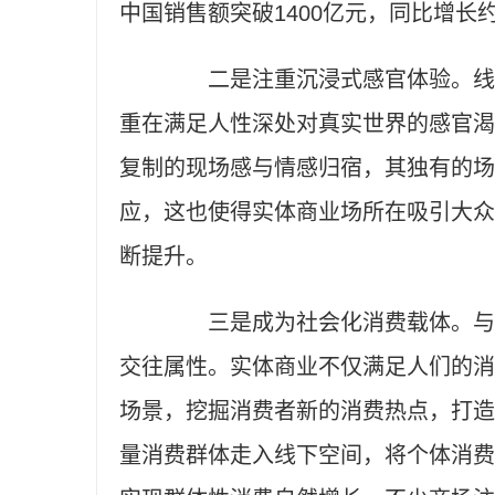
中国销售额突破1400亿元，同比增长约
二是注重沉浸式感官体验。线上
重在满足人性深处对真实世界的感官渴
复制的现场感与情感归宿，其独有的场景
应，这也使得实体商业场所在吸引大众
断提升。
三是成为社会化消费载体。与线
交往属性。实体商业不仅满足人们的消
场景，挖掘消费者新的消费热点，打造
量消费群体走入线下空间，将个体消费