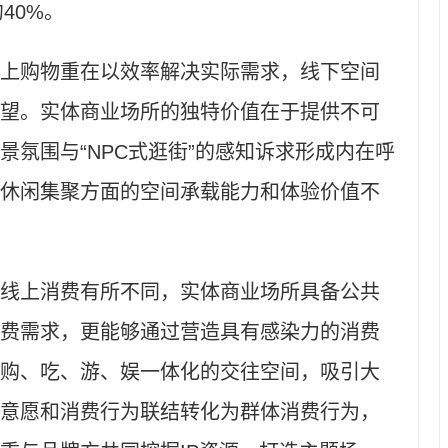
40%。
购物重在以效率解决实际需求，线下空间
望。实体商业场所的独特价值在于提供不可
氛围与“NPC式逛街”的感知诉求形成内在呼
休闲集聚方面的空间承载能力和体验价值不
上消费有所不同，实体商业场所具备公共
费需求，更能够通过营造具有感染力的消费
购、吃、游、娱一体化的交往空间，吸引大
意愿和消费行为联结转化为群体消费行为，