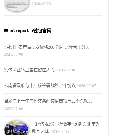
2026/06/28
tokenpocket钱包官网
7月9日“农产品批发价格200指数”比昨天上升0.
2026/07/09
实体商业转型重在留住人心
2026/07/08
云南省政府与中广核签署战略合作协议
2026/07/07
黑龙江上半年签约装备配套招商项目22个总额53
2026/07/06
（经济观察）以“数字”促增长 北京为
数字之城
2026/07/05