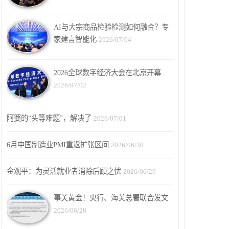
AI与大宗商品检验检测如何融合？专
家建言智能化
2026/07/04
2026全球数字经济大会在北京开幕
2026/07/02
阿婆的“头等难题”，解决了
2026/07/01
6月中国制造业PMI重返扩张区间
2026/06/30
金观平：为灵活就业者消除后顾之忧
2026/06/29
事关黄金！央行、海关总署联合发文
2026/06/28