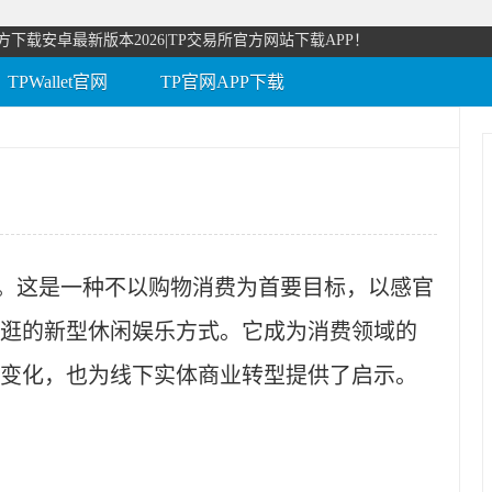
方下载安卓最新版本2026|TP交易所官方网站下载APP！
TPWallet官网
TP官网APP下载
热议。这是一种不以购物消费为首要目标，以感官
逛的新型休闲娱乐方式。它成为消费领域的
变化，也为线下实体商业转型提供了启示。