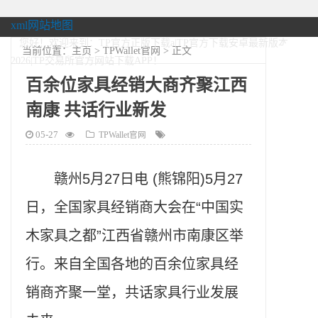
xml网站地图
您好！欢迎来到：TP官方正版下载a|TP官方下载安卓最新版本
当前位置：
主页
>
TPWallet官网
> 正文
2026|TP交易所官方网站下载APP！
百余位家具经销大商齐聚江西
南康 共话行业新发
05-27
TPWallet官网
赣州5月27日电 (熊锦阳)5月27
日，全国家具经销商大会在“中国实
木家具之都”江西省赣州市南康区举
行。来自全国各地的百余位家具经
销商齐聚一堂，共话家具行业发展